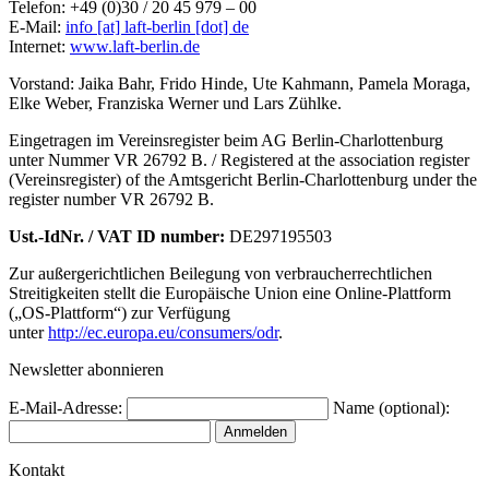
Telefon: +49 (0)30 / 20 45 979 – 00
E-Mail:
info [at] laft-berlin [dot] de
Internet:
www.laft-berlin.de
Vorstand: Jaika Bahr, Frido Hinde, Ute Kahmann, Pamela Moraga,
Elke Weber, Franziska Werner und Lars Zühlke.
Eingetragen im Vereinsregister beim AG Berlin-Charlottenburg
unter Nummer VR 26792 B. / Registered at the association register
(Vereinsregister) of the Amtsgericht Berlin-Charlottenburg under the
register number VR 26792 B.
Ust.-IdNr. / VAT ID number:
DE297195503
Zur außergerichtlichen Beilegung von verbraucherrechtlichen
Streitigkeiten stellt die Europäische Union eine Online-Plattform
(„OS-Plattform“) zur Verfügung
unter
http://ec.europa.eu/consumers/odr
.
Newsletter abonnieren
E-Mail-Adresse:
Name (optional):
Kontakt