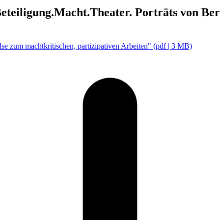
ligung.Macht.Theater. Porträts von Berl
se zum machtkritischen, partizipativen Arbeiten"
(pdf | 3 MB)